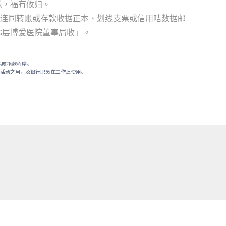
乐，福有攸归。
连同转账或存款收据正本、划线支票或信用咭数据邮
层博爱医院董事局收」。
G
完成捐款程序。
募活动之用，及银行职员在工作上使用。