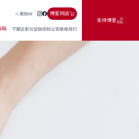
博爱网店
繁
简
EN
支持博爱
事局
下载区
职位空缺
招标公告
联络我们