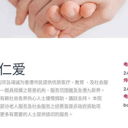
善仁爱
电
2
传
的宗旨竭诚为香港市民提供优质医疗、教育
、及社会服
2
一颇具规模之慈善机构，服务范围遍及全港九新界。
电
有赖社会各界热心人士慷慨捐助，踊跃支持。
本院
b
部分老人服务及社会服务之经费皆是非政府资助项
更多有需要的人士提供适切的服务。