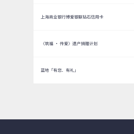
上海商业银行博爱银联钻石信用卡
〈筑福 ‧ 传爱〉遗产捐赠计划
蓝地「有您．有礼」