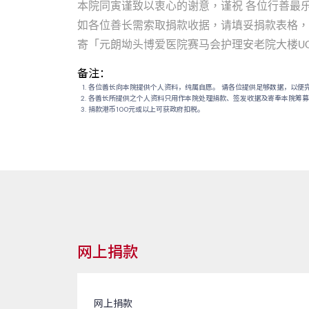
本院同寅谨致以衷心的谢意，谨祝
各位行善最
如各位善长需索取捐款收据，请填妥捐款表格，
寄「元朗坳头博爱医院赛马会护理安老院大楼
U
备注：
各位善长向本院提供个人资料，纯属自愿。 请各位提供足够数据，以便
各善长所提供之个人资料只用作本院处理捐款、签发收据及寄奉本院筹
捐款港币100元或以上可获政府扣税。
网上捐款
网上捐款