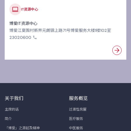
IT资源中心
博爱IT资源中心
博爱江夏围村新界元朗锦上路71号博爱服务大楼1楼102室
23020600
关于我们
服务概览
主席的话
过渡性房屋
简介
医疗服务
「博爱」之源起及精神
中医服务