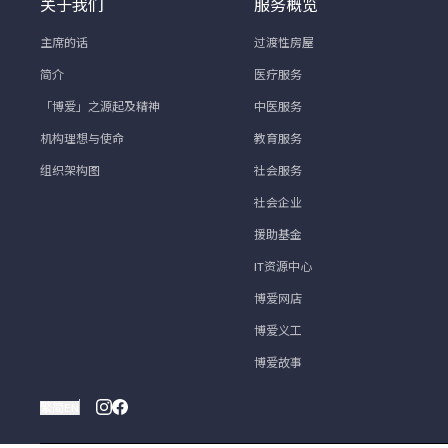
关于我们
服务概览
主席的话
过渡性房屋
简介
医疗服务
「博爱」之源起及精神
中医服务
机构理想与使命
教育服务
组织架构图
社会服务
社会企业
援助基金
IT资源中心
博爱网店
博爱义工
博爱故事
繁
简
EN