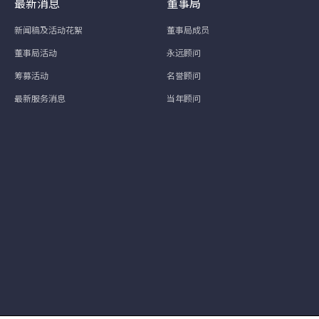
最新消息
董事局
新闻稿及活动花絮
董事局成员
董事局活动
永远顾问
筹募活动
名誉顾问
最新服务消息
当年顾问