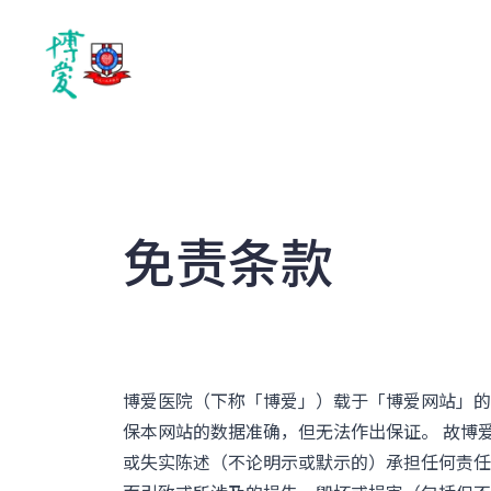
免责条款
博爱医院（下称「博爱」）载于「博爱网站」的
保本网站的数据准确，但无法作出保证。 故博
或失实陈述（不论明示或默示的）承担任何责任