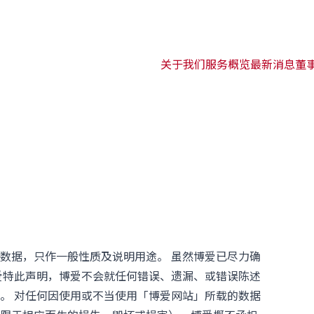
关于我们
服务概览
最新消息
董
数据，只作一般性质及说明用途。 虽然博爱已尽力确
爱特此声明，博爱不会就任何错误、遗漏、或错误陈述
。 对任何因使用或不当使用「博爱网站」所载的数据