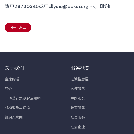
致电26730345或电邮
ycic@pokoi.org.hk
，谢谢!
返回
关于我们
服务概览
主席的话
过渡性房屋
简介
医疗服务
「博爱」之源起及精神
中医服务
机构理想与使命
教育服务
组织架构图
社会服务
社会企业