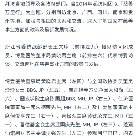
拜访当地领导及各政府部门。自2014年起访问团以「慈善
万里行」为主题，分别到访北京、广西、四川、南京和贵
州等地，加强与祖国的联系和交流，深入了解国家在慈善
事业方面的政策及最新发展情况。
浙江省委统战部部长王文序（前排左九）接见访问团成
员，博爱医院董事局黄晓君主席（前排左六）代表博爱访
谈，交流两地在慈善事业方面的政策与发展。
博爱医院董事局黄晓君主席（左四）与全国政协委员董吴
玲玲女士, BBS, JP（左五）、宝莲禅寺方丈净因大和尚（左
六）、圆玄学院主席陈国超,BBS, MH, JP（右三）、仁济医
院董事局主席朱德荣先生, MH（右二）及仁爱堂董事局主
席何俊亨先生（右一）、青松观主席黄健荣先生, MH（左
一）、善德基金会主席蓝国庆先生, MH, JP（左三）、蓬瀛
仙馆副财务主委谭少强先生（左二）参观阿里巴巴，均表