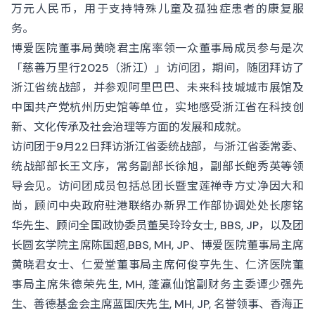
万元人民币，用于支持特殊儿童及孤独症患者的康复服
务。
博爱医院董事局黄晓君主席率领一众董事局成员参与是次
「慈善万里行2025（浙江）」访问团，期间，随团拜访了
浙江省统战部，并参观阿里巴巴、未来科技城城市展馆及
中国共产党杭州历史馆等单位，实地感受浙江省在科技创
新、文化传承及社会治理等方面的发展和成就。
访问团于9月22日拜访浙江省委统战部，与浙江省委常委、
统战部部长王文序，常务副部长徐旭，副部长鲍秀英等领
导会见。访问团成员包括总团长暨宝莲禅寺方丈净因大和
尚，顾问中央政府驻港联络办新界工作部协调处处长廖铭
华先生、顾问全国政协委员董吴玲玲女士, BBS, JP，以及团
长圆玄学院主席陈国超,BBS, MH, JP、博爱医院董事局主席
黄晓君女士、仁爱堂董事局主席何俊亨先生、仁济医院董
事局主席朱德荣先生, MH, 蓬瀛仙馆副财务主委谭少强先
生、善德基金会主席蓝国庆先生, MH, JP, 名誉领事、香海正