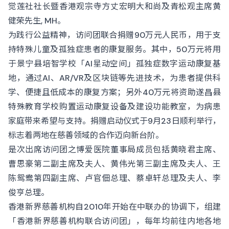
觉莲社社长暨香港观宗寺方丈宏明大和尚及青松观主席黄
健荣先生, MH。
为践行公益精神，访问团联合捐赠90万元人民币，用于支
持特殊儿童及孤独症患者的康复服务。其中，50万元将用
于景宁县培智学校「AI星动空间」孤独症数字运动康复基
地，通过AI、AR/VR及区块链等先进技术，为患者提供科
学、便捷且低成本的康复方案；另外40万元将资助遂昌县
特殊教育学校购置运动康复设备及建设功能教室，为病患
家庭带来希望与支持。捐赠启动仪式于9月23日顺利举行，
标志着两地在慈善领域的合作迈向新台阶。
是次出席访问团之博爱医院董事局成员包括黄晓君主席、
曹思豪第二副主席及夫人、黄伟光第三副主席及夫人、王
陈鸳鸯第四副主席、卢官佃总理、蔡卓轩总理及夫人、李
俊亨总理。
香港新界慈善机构自2010年开始在中联办的协调下，组建
「香港新界慈善机构联合访问团」，每年均前往内地各地