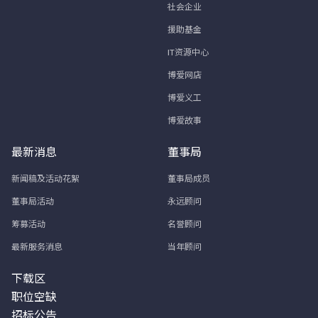
社会企业
援助基金
IT资源中心
博爱网店
博爱义工
博爱故事
最新消息
董事局
新闻稿及活动花絮
董事局成员
董事局活动
永远顾问
筹募活动
名誉顾问
最新服务消息
当年顾问
下载区
职位空缺
招标公告