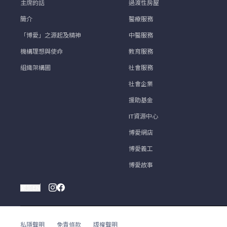
主席的話
過渡性房屋
簡介
醫療服務
「博愛」之源起及精神
中醫服務
機構理想與使命
教育服務
組織架構圖
社會服務
社會企業
援助基金
IT資源中心
博愛網店
博愛義工
博愛故事
繁
简
EN
私隱聲明
免責條款
版權聲明