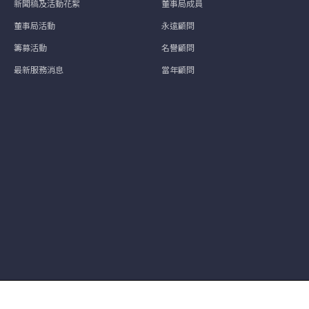
新聞稿及活動花絮
董事局成員
董事局活動
永遠顧問
籌募活動
名譽顧問
最新服務消息
當年顧問