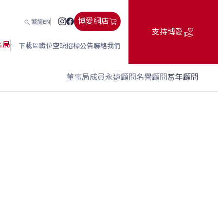
博愛網店
繁
简
EN
支持博愛
事局
下載區
職位空缺
招標公告
聯絡我們
董事局成員
永遠顧問
名譽顧問
當年顧問