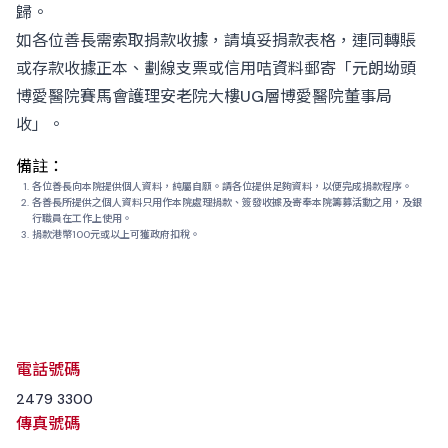
歸。
如各位善長需索取捐款收據，請填妥捐款表格，連同轉賬
或存款收據正本、劃線支票或信用咭資料郵寄「元朗坳頭
博愛醫院賽馬會護理安老院大樓UG層博愛醫院董事局
收」。
備註：
各位善長向本院提供個人資料，純屬自願。請各位提供足夠資料，以便完成捐款程序。
各善長所提供之個人資料只用作本院處理捐款、簽發收據及寄奉本院籌募活動之用，及銀
行職員在工作上使用。
捐款港幣100元或以上可獲政府扣稅。
電話號碼
2479 3300
傳真號碼