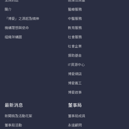
主席的話
過渡性房屋
簡介
醫療服務
「博愛」之源起及精神
中醫服務
機構理想與使命
教育服務
組織架構圖
社會服務
社會企業
援助基金
IT資源中心
博愛網店
博愛義工
博愛故事
最新消息
董事局
新聞稿及活動花絮
董事局成員
董事局活動
永遠顧問