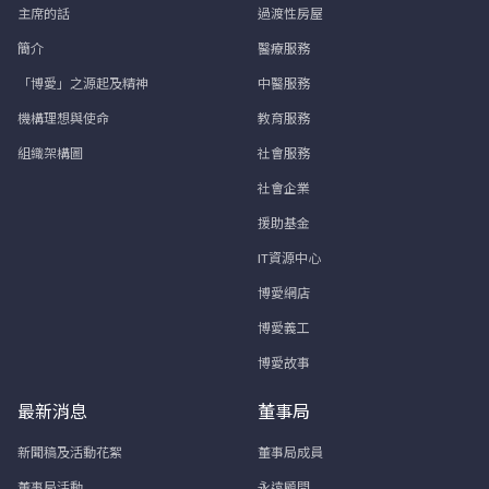
主席的話
過渡性房屋
簡介
醫療服務
「博愛」之源起及精神
中醫服務
機構理想與使命
教育服務
組織架構圖
社會服務
社會企業
援助基金
IT資源中心
博愛網店
博愛義工
博愛故事
最新消息
董事局
新聞稿及活動花絮
董事局成員
董事局活動
永遠顧問