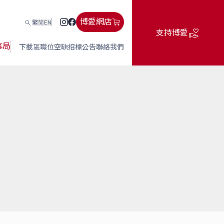
博愛網店
繁
简
EN
支持博愛
事局
下載區
職位空缺
招標公告
聯絡我們