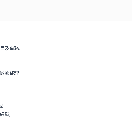
目及事務:
數據整理
或
經驗;