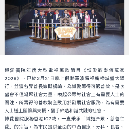
博愛醫院年度大型電視籌款節目《博愛歡樂傳萬家
2026》，已於3月21日晚上假將軍澳電視廣播城盛大舉
行，並獲各界善長慷慨捐輸，為博愛籌得可觀善款。是次
盛會不僅凝聚社會力量，喚起公眾對社會上有需要人士的
關注，所籌得的善款將全數用於發展社會服務，為有需要
人士送上關懷與支援，攜手締造和諧共融的社會。
博愛醫院服務香港107載，一直秉承「博施濟眾．慈善仁
愛」的宗旨，為市民提供全面的中西醫療、牙科、長者、