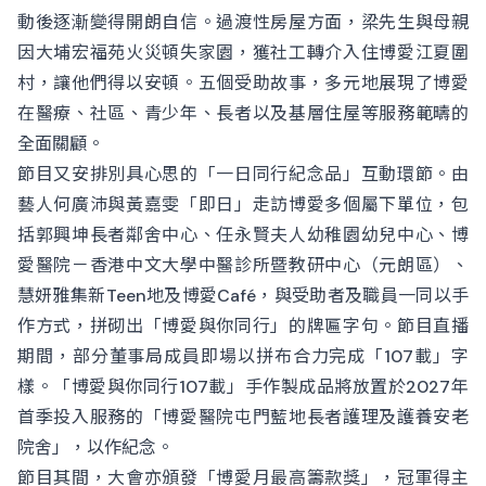
動後逐漸變得開朗自信。過渡性房屋方面，梁先生與母親
因大埔宏福苑火災頓失家園，獲社工轉介入住博愛江夏圍
村，讓他們得以安頓。五個受助故事，多元地展現了博愛
在醫療、社區、青少年、長者以及基層住屋等服務範疇的
全面關顧。
節目又安排別具心思的「一日同行紀念品」互動環節。由
藝人何廣沛與黃嘉雯「即日」走訪博愛多個屬下單位，包
括郭興坤長者鄰舍中心、任永賢夫人幼稚園幼兒中心、博
愛醫院－香港中文大學中醫診所暨教研中心（元朗區）、
慧妍雅集新Teen地及博愛Café，與受助者及職員一同以手
作方式，拼砌出「博愛與你同行」的牌匾字句。節目直播
期間，部分董事局成員即場以拼布合力完成「107載」字
樣。「博愛與你同行107載」手作製成品將放置於2027年
首季投入服務的「博愛醫院屯門藍地長者護理及護養安老
院舍」，以作紀念。
節目其間，大會亦頒發「博愛月最高籌款獎」，冠軍得主