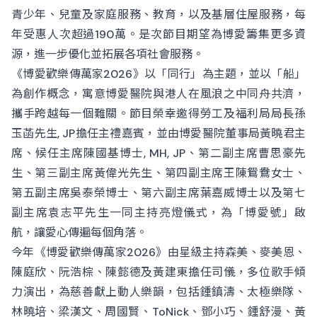
青少年、兒童及家庭服務、教育，以及基層住屋服務，每
年受惠人次超過190萬。是次節目期望為博愛籌集更多資
源，進一步優化並拓展各項社會服務。
《博愛歡樂傳萬家2026》以「同行」為主題，並以「船」
為創作概念，寓意博愛醫院與港人在風浪之中同舟共濟，
攜手跨越每一個難關。節目榮幸邀得勞工及福利局局長孫
玉菡先生, JP擔任主禮嘉賓，並由博愛醫院董事局黃曉君主
席、候任主席陳國基博士, MH, JP、第二副主席曹思豪先
生、第三副主席黃偉光先生、第四副主席王陳鴛鴦女士、
第五副主席吳泰榮博士、第六副主席葉嘉威博士以及第七
副主席袁志平先生一同主持亮燈儀式，為「博愛號」啟
航，讓愛心傳遍每個角落。
今年《博愛歡樂傳萬家2026》由星級主持森美、麥美恩、
陳庭欣、阮浩棕、陳懿德及黃建東擔任司儀，多位歌手傾
力演出，為慈善獻上動人樂韻，包括鍾鎮濤、太極樂隊、
林曉培、梁漢文、周國賢、ToNick、鄧小巧、鍾舒漫、黃