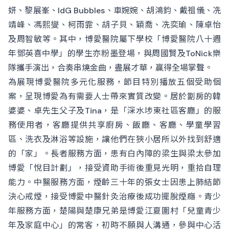
妍、黎展峯、IdG Bubbles、車婉婉、胡鴻鈞、戴祖儀、冼
靖峰、馮熙燮、柯雨霏、胡子貝、穎喬、冼奕瑜、陳卓怡
及周智敏等。其中，博愛醫院屬下學校「博愛醫院八十週
年鄧英喜中學」的學生亦粉墨登場，與周國賢及ToNick樂
隊攜手演出，合奏串燒金曲，盡展才華，贏得全場掌聲。
為展現博愛醫院多元化服務，節目特別播放五個受助個
案，呈現博愛為有需要人士帶來實質改變。居於劏房的韓
婆婆、卓先生父子及Tina，是「深水埗東社區客廳」的服
務使用者，客廳提供共享廚房、飯廳、客廳、學童學習
區、洗衣及淋浴等設施，讓他們在狹小居所以外找到舒適
的「家」。長者服務方面，患有白內障的梁生與梁太參加
博愛「悅目計劃」，接受資助手術後重見光明，重拾自理
能力。中醫服務方面，煙齡三十年的張女士因患上肺結節
決心戒煙，接受博愛中醫針灸治療後成功擺脫煙癮。青少
年服務方面，楚陽與楚康兄弟是博愛江夏圍村「兒童青少
年及家庭中心」的常客，初時不願與人溝通，參與中心活