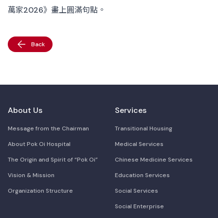
萬家2026》畫上圓滿句點。
Back
About Us
Services
Message from the Chairman
Transitional Housing
About Pok Oi Hospital
Medical Services
The Origin and Spirit of “Pok Oi”
Chinese Medicine Services
Vision & Mission
Education Services
Organization Structure
Social Services
Social Enterprise