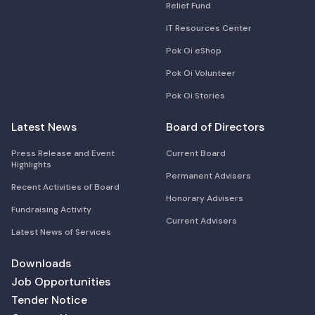
Relief Fund
IT Resources Center
Pok Oi eShop
Pok Oi Volunteer
Pok Oi Stories
Latest News
Board of Directors
Press Release and Event
Current Board
Highlights
Permanent Advisers
Recent Activities of Board
Honorary Advisers
Fundraising Activity
Current Advisers
Latest News of Services
Downloads
Job Opportunities
Tender Notice