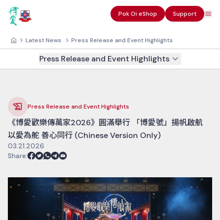
Pok Oi eShop
Support
Latest News
Press Release and Event Highlights
Press Release and Event Highlights
Press Release and Event Highlights
《博愛歡樂傳萬家2026》圓滿舉行 「博愛號」揚帆啟航
以愛為舵 善心同行 (Chinese Version Only)
03.21.2026
Share
: