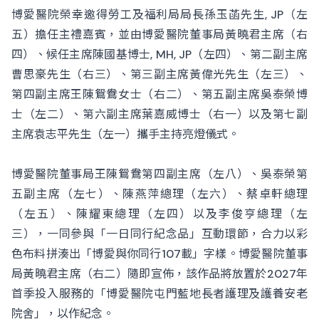
博愛醫院榮幸邀得勞工及福利局局長孫玉菡先生, JP（左
五）擔任主禮嘉賓，並由博愛醫院董事局黃曉君主席（右
四）、候任主席陳國基博士, MH, JP（左四）、第二副主席
曹思豪先生（右三）、第三副主席黃偉光先生（左三）、
第四副主席王陳鴛鴦女士（右二）、第五副主席吳泰榮博
士（左二）、第六副主席葉嘉威博士（右一）以及第七副
主席袁志平先生（左一）攜手主持亮燈儀式。
博愛醫院董事局王陳鴛鴦第四副主席（左八）、吳泰榮第
五副主席（左七）、陳燕萍總理（左六）、蔡卓軒總理
（左五）、陳耀東總理（左四）以及李俊亨總理（左
三），一同參與「一日同行紀念品」互動環節，合力以彩
色布料拼湊出「博愛與你同行107載」字樣。博愛醫院董事
局黃曉君主席（右二）隨即宣佈，該作品將放置於2027年
首季投入服務的「博愛醫院屯門藍地長者護理及護養安老
院舍」，以作紀念。