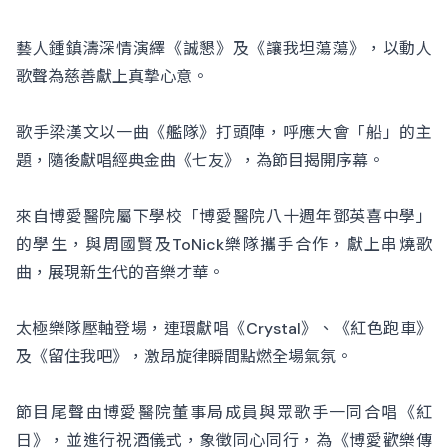
藝人鍾鎮濤深情演繹《誠懇》及《讓我坦蕩蕩》，以動人
歌聲為慈善獻上真摯心意。
歌手梁漢文以一曲《艦隊》打頭陣，呼應大會「船」的主
題，隨後獻唱經典金曲《七友》，為節目揭開序幕。
來自博愛醫院屬下學校「博愛醫院八十週年鄧英喜中學」
的學生，與周國賢及ToNick樂隊攜手合作，獻上串燒歌
曲，展現新生代的音樂才華。
太極樂隊壓軸登場，連環獻唱《Crystal》、《紅色跑車》
及《留住我吧》，激昂旋律瞬間點燃全場氣氛。
節目尾聲由博愛醫院董事局成員與眾歌手一同合唱《紅
日》，並進行祝酒儀式，象徵同心同行，為《博愛歡樂傳