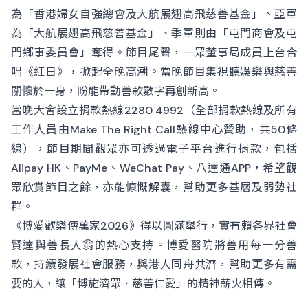
為「香港婦女自強總會及大航展翅高飛慈善基金」、亞軍
為「大航展翅高飛慈善基金」、季軍則由「屯門商會及屯
門鄉事委員會」奪得。節目尾聲，一眾董事局成員上台合
唱《紅日》，掀起全晚高潮。當晚節目集視聽娛樂與慈善
關懷於一身，盼能帶動善款數字再創新高。
當晚大會設立捐款熱線2280 4992（全部捐款熱線及所有
工作人員由Make The Right Call熱線中心贊助，共50條
線），節目期間觀眾亦可透過電子平台進行捐款，包括
Alipay HK、PayMe、WeChat Pay、八達通APP，希望觀
眾欣賞節目之餘，亦能慷慨解囊，幫助更多基層及弱勢社
群。
《博愛歡樂傳萬家2026》得以圓滿舉行，實有賴各界社會
賢達與善長人翁的熱心支持。博愛醫院將善用每一分善
款，持續發展社會服務，與港人同舟共濟，幫助更多有需
要的人，讓「博施濟眾．慈善仁愛」的精神薪火相傳。