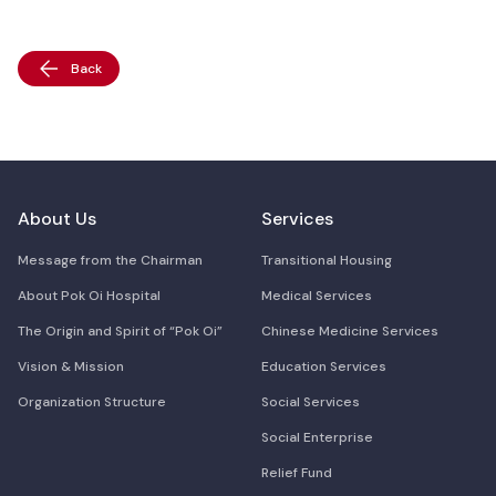
Back
About Us
Services
Message from the Chairman
Transitional Housing
About Pok Oi Hospital
Medical Services
The Origin and Spirit of “Pok Oi”
Chinese Medicine Services
Vision & Mission
Education Services
Organization Structure
Social Services
Social Enterprise
Relief Fund