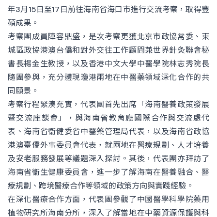
年3月15日至17日前往海南省海口市進行交流考察，取得豐
碩成果。
考察團成員陣容鼎盛，是次考察更獲北京市政協常委、東
城區政協港澳台僑和對外交往工作顧問兼世界針灸聯會秘
書長楊金生教授，以及香港中文大學中醫學院林志秀院長
隨團參與，充分體現瓊港兩地在中醫藥領域深化合作的共
同願景。
考察行程緊湊充實，代表團首先出席「海南醫養政策發展
暨交流座談會」，與海南省教育廳國際合作與交流處代
表、海南省衞健委省中醫藥管理局代表，以及海南省政協
港澳臺僑外事委員會代表，就兩地在醫療規劃、人才培養
及安老服務發展等議題深入探討。其後，代表團亦拜訪了
海南省衞生健康委員會，進一步了解海南在醫養融合、醫
療規劃、跨境醫療合作等領域的政策方向與實踐經驗。
在深化醫療合作方面，代表團參觀了中國醫學科學院藥用
植物研究所海南分所，深入了解當地在中藥資源保護與科