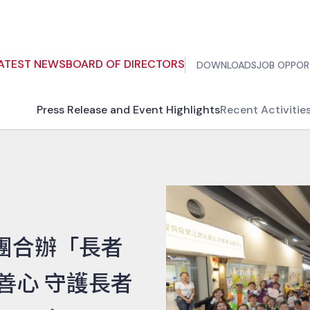
ATEST NEWS
BOARD OF DIRECTORS
DOWNLOADS
JOB OPPOR
Press Release and Event Highlights
Recent Activitie
團合辦「長者
善心 守護長者