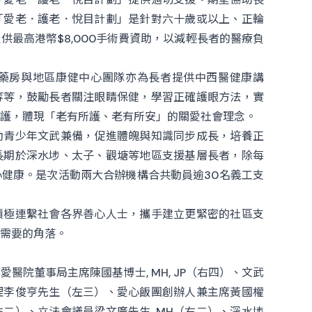
「愛老．護老．悅目計劃」是針對六十歲或以上、正輪
最高港幣$8,000手術費資助，以減輕長者的醫療負
藥房與地區康健中心團隊亦為長者提供中西醫健康講
等等，鼓勵長者關注眼睛保健，學習正確護眼方法，實
護，體現「老有所護、老有所安」的關愛社會理念。
動青少年文武兼備，促進體魄與知識同步成長，培養正
長期於深水埗、太子、觀塘等地區支援基層長者，除每
健康。是次活動兩大合辦機構合共動員逾30名義工支
積極連繫社會各界善心人士，攜手建立更緊密的社區支
需要的角落。
院董事局主席陳國基博士, MH, JP（右四）、文武
理李俊亨先生（左三）、愛心飯團創辦人兼主席黃國權
左二）、立法會議員梁文廣先生, MH（右二）、深水埗