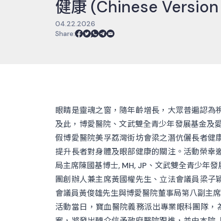
健康 (Chinese Version
04.22.2026
Share
:
眼睛是靈魂之窗，隨年齡增長，大眾普遍認為
及此，博愛醫院、文武雙全青少年發展基金及愛心
假博愛醫院美孚荔灣街坊會梁之潛伉儷長者健
提升長者對身體及眼部健康的關注。活動榮幸
局主席陳國基博士, MH, JP、文武雙全青少
團創辦人兼主席黃國權先生、立法會議員梁子穎先
會議員黃俊雄先生與博愛醫院董事局第八副主席
活動當日，寶血醫院義務派出專業眼科團隊，為
案，將發出轉介信予政府醫院跟進，並由本院