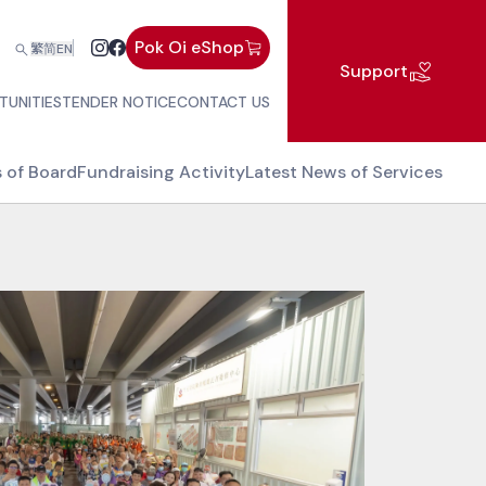
Pok Oi eShop
繁
简
EN
Support
TUNITIES
TENDER NOTICE
CONTACT US
s of Board
Fundraising Activity
Latest News of Services