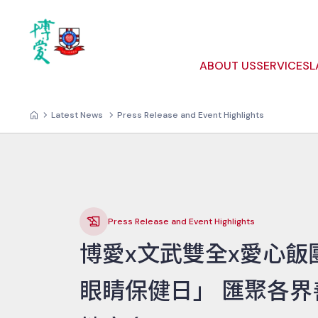
ABOUT US
SERVICES
L
Latest News
Press Release and Event Highlights
Press Release and Event Highlights
博愛x文武雙全x愛心飯
眼睛保健日」 匯聚各界