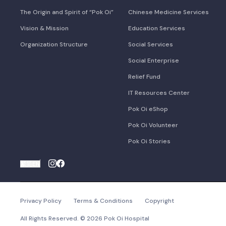
The Origin and Spirit of “Pok Oi”
Chinese Medicine Services
Vision & Mission
Education Services
Organization Structure
Social Services
Social Enterprise
Relief Fund
IT Resources Center
Pok Oi eShop
Pok Oi Volunteer
Pok Oi Stories
繁
简
EN
Privacy Policy
Terms & Conditions
Copyright
All Rights Reserved. © 2026 Pok Oi Hospital