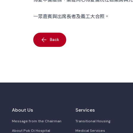
一眾嘉賓與出席長者及義工大合照。
Back
About Us
Services
Message from the Chairman
Transitional Housing
About Pok Oi Hospital
Medical Services