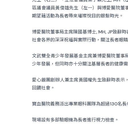
區議會議員黃俊雄先生（左一）與博愛醫院董
期望藉活動為長者帶來璀璨悅目的銀髮時光。
博愛醫院董事局主席陳國基博士, MH, JP致
社會各界的深深祝福與實際行動，關注長者眼睛
文武雙全青少年發展基金主席兼博愛醫院董事
少年發展，但同時亦十分關注基層長者的健康需
愛心飯團創辦人兼主席黃國權先生致辭時表示
回饋社會。
寶血醫院義務派出專業眼科團隊為超過130名
現場設有多部驗眼機為長者進行視力檢查。