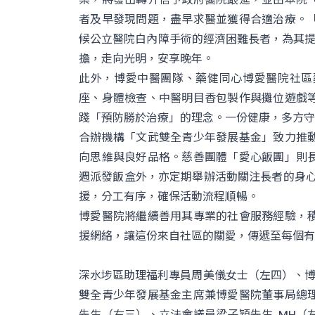
者及早發現問題，盡早求醫並獲得合適治療。
候公立醫院白內障手術的經濟困難長者，為其提供
擔，走向光明，安享晚年。
此外，博愛中醫團隊、藥健同心博愛醫院社區
座、身體檢查、中醫明目香包製作與攤位遊戲
踐「預防勝於治療」的理念。一份健康，多方守
合辦機構「文武雙全青少年發展基金」致力推
向思維與良好品格。慈善團體「愛心飯團」則
週派發飯盒外，亦定期舉辦活動關注長者的身心
援，分工有序，確保活動流程順暢。
博愛醫院將繼續善用其專業的社會服務經驗，
援網絡，讓這份來自社區的關愛，傳遞至每個有
深水埗區助理福利專員周美儀女士（左四）、博愛醫
雙全青少年發展基金主席兼博愛醫院董事局總
先生（右三）、立法會議員梁子穎先生, MH（