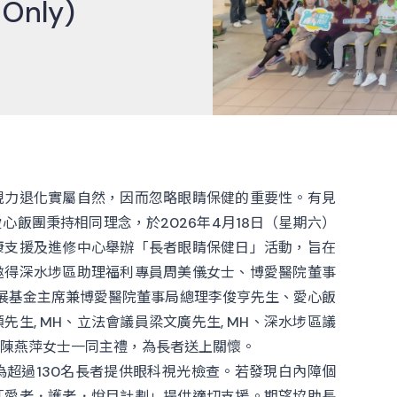
 Only)
視力退化實屬自然，因而忽略眼睛保健的重要性。有見
飯團秉持相同理念，於2026年4月18日（星期六）
康支援及進修中心舉辦「長者眼睛保健日」活動，旨在
邀得深水埗區助理福利專員周美儀女士、博愛醫院董事
年發展基金主席兼博愛醫院董事局總理李俊亨先生、愛心飯
生, MH、立法會議員梁文廣先生, MH、深水埗區議
陳燕萍女士一同主禮，為長者送上關懷。
超過130名長者提供眼科視光檢查。若發現白內障個
「愛老．護老．悅目計劃」提供適切支援。期望協助長