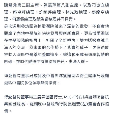
陳鴛鴦第三副主席、陳燕萍第八副主席，以及司徒立總
理、蔡卓軒總理、許綺芹總理、林光政總理、盛龍亨總
理、何麗霞總理及簡榮耀總理共同見證。
是次深圳參訪團為博愛醫院帶來了深刻的啟發，不僅實地
觀摩了內地中醫院的快速發展與創新實踐，更為博愛團隊
在中醫服務的拓展上，打開了全新視角。雙方透過真誠且
深入的交流，為未來的合作播下了紮實的種子，更有助於
推動大灣區中醫藥的整體進步，讓這顆承載著傳統智慧的
明珠，在時代變遷中持續綻放光芒，惠澤人群。
博愛醫院董事局成員及中醫團隊獲羅湖區衛生健康局及羅
湖區中醫院多位領導熱情接待。
博愛醫院董事局主席陳國基博士, MH, JP(右)與羅湖區醫院
集團副院長、羅湖區中醫院執行院長趙宏(左)簽署合作協
儀。