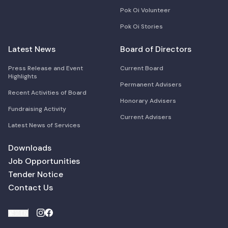
Pok Oi Volunteer
Pok Oi Stories
Latest News
Board of Directors
Press Release and Event
Current Board
Highlights
Permanent Advisers
Recent Activities of Board
Honorary Advisers
Fundraising Activity
Current Advisers
Latest News of Services
Downloads
Job Opportunities
Tender Notice
Contact Us
繁
简
EN