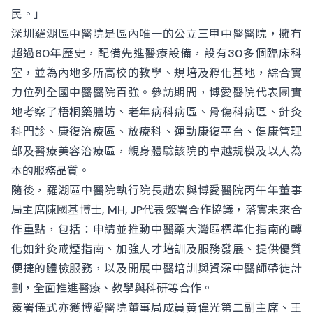
民。」
深圳羅湖區中醫院是區內唯一的公立三甲中醫醫院，擁有
超過60年歷史，配備先進醫療設備，設有30多個臨床科
室，並為內地多所高校的教學、規培及孵化基地，綜合實
力位列全國中醫醫院百強。參訪期間，博愛醫院代表團實
地考察了梧桐藥膳坊、老年病科病區、骨傷科病區、針灸
科門診、康復治療區、放療科、運動康復平台、健康管理
部及醫療美容治療區，親身體驗該院的卓越規模及以人為
本的服務品質。
隨後，羅湖區中醫院執行院長趙宏與博愛醫院丙午年董事
局主席陳國基博士, MH, JP代表簽署合作協議，落實未來合
作重點，包括：申請並推動中醫藥大灣區標準化指南的轉
化如針灸戒煙指南、加強人才培訓及服務發展、提供優質
便捷的體檢服務，以及開展中醫培訓與資深中醫師帶徒計
劃，全面推進醫療、教學與科研等合作。
簽署儀式亦獲博愛醫院董事局成員黃偉光第二副主席、王