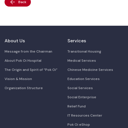
Back
About Us
Services
Message from the Chairman
Transitional Housing
About Pok Oi Hospital
Medical Services
The Origin and Spirit of “Pok Oi”
Chinese Medicine Services
Vision & Mission
Education Services
Organization Structure
Social Services
Social Enterprise
Relief Fund
IT Resources Center
Pok Oi eShop