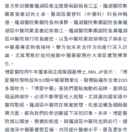
是次參訪團獲羅湖區衛生健康局副局長江正、羅湖醫院集
團黨委書記肖士卓、醫政區醫管科（中醫科）科長林曉
偉、羅湖醫院集團院長林漢群、羅湖醫院集團副院長兼羅
湖區中醫院黨委書記郭春江、羅湖醫院集團副院長兼羅湖
區中醫院執行院長趙宏，以及中醫院黨政領導班子與多位
中醫藥專家熱情接待。雙方就未來合作方向進行深入討
論，尤其聚焦於如何推動中醫藥服務在大灣區實現標準
化。
博愛醫院丙午年董事局主席陳國基博士, MH, JP表示：「博
愛醫院現時設有53個中醫服務單位，服務點遍布全港200
多個地方。『博愛中醫』是我們重點推動的品牌，要將這
個品牌做好，必須不斷學習他人經驗，尤其要向國家級中
醫院取經。羅湖區中醫院在規範管理、先進設備及細緻服
務方面，都為我們的參訪團留下深刻印象。未來，博愛醫
院將以開放、務實的態度，與羅湖區中醫院並肩前行，通
過港深中醫藥優勢互補，共同提升醫療水平，惠及更多市