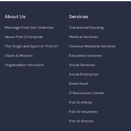
About Us
Services
Message from the Chairman
Transitional Housing
About Pok Oi Hospital
Medical Services
The Origin and Spirit of “Pok Oi”
Chinese Medicine Services
Vision & Mission
Education Services
Organization Structure
Social Services
Social Enterprise
Relief Fund
IT Resources Center
Pok Oi eShop
Pok Oi Volunteer
Pok Oi Stories