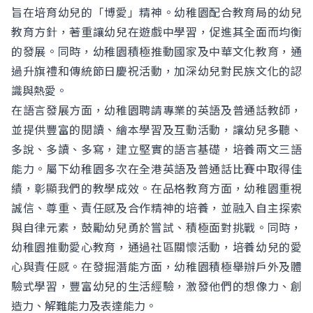
旨在培育幼兒的「博愛」精神。幼稚園配合教育局的幼兒
教育方針，著重讓幼兒在遊戲中學習，促進其全面而均衡
的發展。同時，幼稚園積極推動國家及中華文化教育，通
過升旗禮和傳統節日慶祝活動，加深幼兒對民族文化的認
識與熱愛。
在語言發展方面，幼稚園聘請專業的英語及普通話教師，
並提供豐富的閱讀、繪本學習及互動活動，讓幼兒多聽、
多說、多讀、多寫，建立堅實的語言基礎，培養兩文三語
能力。屬下幼稚園多次在全港英語及普通話比賽中取得佳
績，彰顯我們的教學成效。在品格教育方面，幼稚園重視
誠信、尊重、責任感及合作精神的培養，並融入自主探索
與自律元素，鼓勵幼兒勇於嘗試、積極面對挑戰。同時，
幼稚園推動愛心教育，通過社區關懷活動，培養幼兒的愛
心與責任感。在發掘潛能方面，幼稚園積極舉辦戶外及體
驗式學習，豐富幼兒的生活經驗，激發他們的想像力、創
造力、解難能力及表達能力。