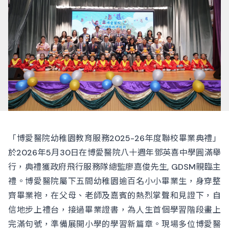
「博愛醫院幼稚園教育服務2025-26年度聯校畢業典禮」
於2026年5月30日在博愛醫院八十週年鄧英喜中學圓滿舉
行，典禮獲政府飛行服務隊總監廖嘉俊先生, GDSM親臨主
禮。博愛醫院屬下五間幼稚園逾百名小小畢業生，身穿整
齊畢業袍，在父母、老師及嘉賓的熱烈掌聲和見證下，自
信地步上禮台，接過畢業證書，為人生首個學習階段畫上
完滿句號，準備展開小學的學習新篇章。現場多位博愛醫