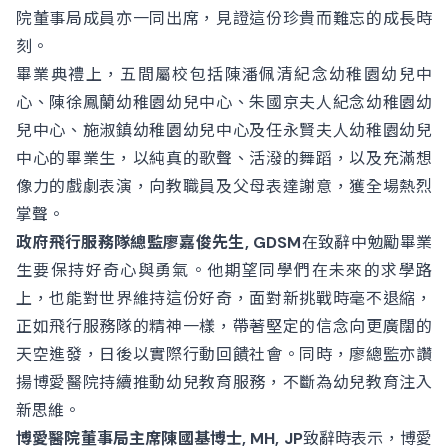
院董事局成員亦一同出席，見證這份珍貴而難忘的成長時
刻。
畢業典禮上，五間屬校包括陳潘佩清紀念幼稚園幼兒中
心、陳徐鳳蘭幼稚園幼兒中心、朱國京夫人紀念幼稚園幼
兒中心、施淑鎮幼稚園幼兒中心及任永賢夫人幼稚園幼兒
中心的畢業生，以純真的歌聲、活潑的舞蹈，以及充滿想
像力的戲劇表演，向教職員及父母表達謝意，獲全場熱烈
掌聲。
政府飛行服務隊總監廖嘉俊先生, GDSM
在致辭中勉勵畢業
生要保持好奇心與勇氣。他期望同學們在未來的求學路
上，也能對世界維持這份好奇，面對新挑戰時毫不退縮，
正如飛行服務隊的精神一樣，帶著堅定的信念向更廣闊的
天空進發，日後以實際行動回饋社會。同時，廖總監亦讚
揚博愛醫院持續推動幼兒教育服務，不斷為幼兒教育注入
新思維。
博愛醫院董事局主席陳國基博士, MH, JP
致辭時表示，博愛