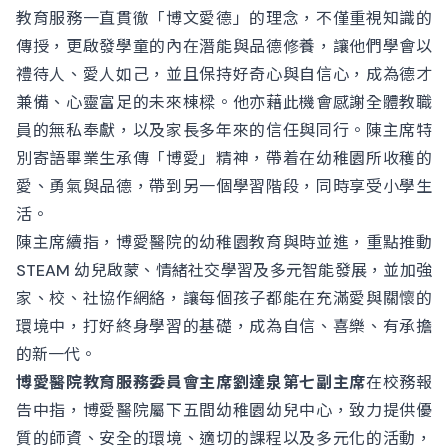
教育服務一直貫徹「博文愛德」的理念，不僅重視知識的
傳授，更啟發學童的內在潛能與品德修養，讓他們學會以
禮待人、愛人如己，並且保持好奇心與自信心，成為德才
兼備、心靈富足的未來棟樑。他亦藉此機會感謝全體教職
員的無私奉獻，以及家長多年來的信任與同行。陳主席特
別寄語畢業生承傳「博愛」精神，帶着在幼稚園所收穫的
愛、勇氣與品德，帶到另一個學習階段，同時享受小學生
活。
陳主席續指，博愛醫院的幼稚園教育與時並進，重點推動
STEAM 幼兒啟蒙、情緒社交學習及多元智能發展，並加強
家、校、社協作網絡，讓每個孩子都能在充滿愛與關懷的
環境中，打好終身學習的基礎，成為自信、喜樂、有承擔
的新一代。
博愛醫院教育服務委員會主席劉達泉第七副主席
在校務報
告中指，博愛醫院屬下五間幼稚園幼兒中心，致力提供優
質的師資、安全的環境、適切的課程以及多元化的活動，