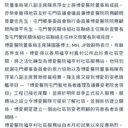
院董事局第八副主席陳燕萍女士與博愛醫院董事局成員，
亦榮幸邀得地區友好屯門區議會議員兼博愛醫院院務顧問
曾慶忠先生、屯門鄉事委員會執行委員兼博愛醫院院務顧
問陶偉平先生、屯門警民關係組社區聯絡主任陳劍雲警長
及屯門警民關係組社區聯絡主任林文傑警長到場見證。
博愛醫院董事局主席陳國基博士, MH, JP致辭時表示，有賴
各界支持，博愛得以善用福亨村舊村公所此珍貴社區空
間，將之活化轉型為博愛醫院福亨村社區服務站，他特別
感謝屯門鄉事委員會的鼎力協助以及博愛醫院董事局陳燕
萍第八副主席贊助修葺經費。陳主席又提到博愛的安老旗
艦項目 — 「博愛醫院屯門藍地長者護理及護養安老院舍項
目」工程已接近尾聲，並將於明年首季正式投入服務，服
務站之設立令博愛團隊可提前了解社區，並與街坊建立關
係，博愛期望建立一個由社區到安老照顧的完善長者支援
網絡。
博愛醫院福亨村社區服務站自本月初試業以來反應熱烈，