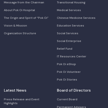
Message from the Chairman
Transitional Housing
About Pok Oi Hospital
Medical Services
The Origin and Spirit of “Pok Oi”
Chinese Medicine Services
Vision & Mission
Education Services
Organization Structure
Social Services
Social Enterprise
Relief Fund
IT Resources Center
Pok Oi eShop
Pok Oi Volunteer
Pok Oi Stories
Latest News
Board of Directors
Press Release and Event
Current Board
Highlights
Permanent Advisers