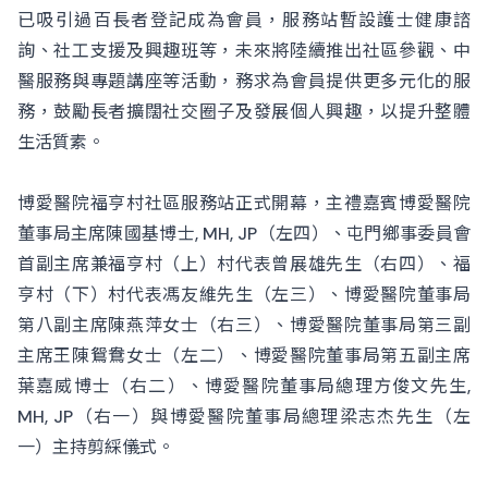
已吸引過百長者登記成為會員，服務站暫設護士健康諮
詢、社工支援及興趣班等，未來將陸續推出社區參觀、中
醫服務與專題講座等活動，務求為會員提供更多元化的服
務，鼓勵長者擴闊社交圈子及發展個人興趣，以提升整體
生活質素。
博愛醫院福亨村社區服務站正式開幕，主禮嘉賓博愛醫院
董事局主席陳國基博士, MH, JP（左四）、屯門鄉事委員會
首副主席兼福亨村（上）村代表曾展雄先生（右四）、福
亨村（下）村代表馮友維先生（左三）、博愛醫院董事局
第八副主席陳燕萍女士（右三）、博愛醫院董事局第三副
主席王陳鴛鴦女士（左二）、博愛醫院董事局第五副主席
葉嘉威博士（右二）、博愛醫院董事局總理方俊文先生,
MH, JP（右一）與博愛醫院董事局總理梁志杰先生（左
一）主持剪綵儀式。