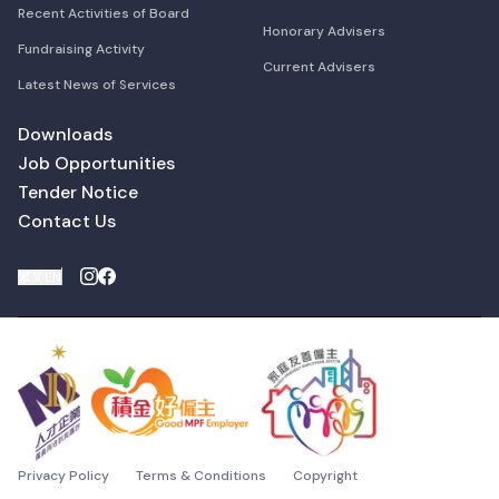
Recent Activities of Board
Honorary Advisers
Fundraising Activity
Current Advisers
Latest News of Services
Downloads
Job Opportunities
Tender Notice
Contact Us
繁
简
EN
Privacy Policy
Terms & Conditions
Copyright