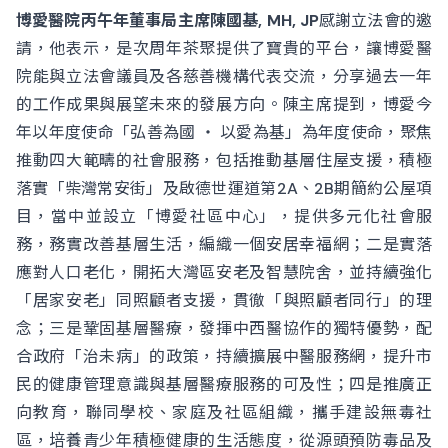
博愛醫院丙午年董事局主席陳國基, MH, JP
感謝立法會的邀
請，他表示，是次周年茶聚提供了寶貴的平台，讓博愛醫
院能與立法會議員及各慈善機構代表交流，分享過去一年
的工作成果與展望未來的發展方向。陳主席提到，博愛今
年以年度使命「弘善為國 ‧ 以愛為基」為年度使命，聚焦
推動四大範疇的社會服務，包括推動基層住屋支援，積極
落實「柴灣常安街」及啟德世運道第2A、2B期簡約公屋項
目，當中並設立「博愛社區中心」，提供多元化社會服
務，務實改善基層生活，編織一個安居幸福網；二是實落
應對人口老化，開拓大灣區安老及智慧院舍，並持續強化
「居家安老」同照顧者支援，貫徹「與照顧者同行」的理
念；三是鞏固基層醫療，發揮中西醫協作的獨特優勢，配
合政府「治未病」的政策，持續擴展中醫服務網，提升市
民的健康管理意識與基層醫療服務的可及性；四是推廣正
向教育，聯同學校、家庭及社區組織，攜手建設無毒社
區，培養青少年積極健康的生活態度，從源頭預防毒品及