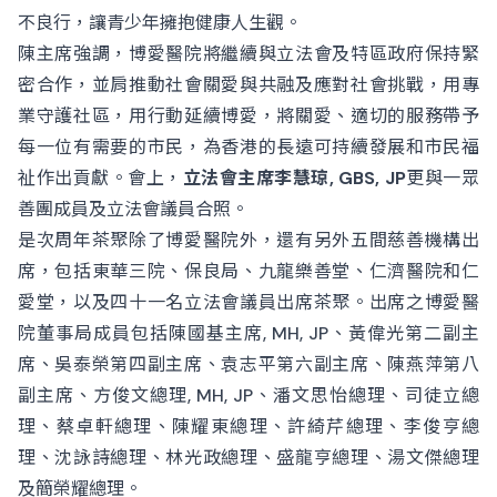
不良行，讓青少年擁抱健康人生觀。
陳主席強調，博愛醫院將繼續與立法會及特區政府保持緊
密合作，並肩推動社會關愛與共融及應對社會挑戰，用專
業守護社區，用行動延續博愛，將關愛、適切的服務帶予
每一位有需要的市民，為香港的長遠可持續發展和市民福
祉作出貢獻。會上，
立法會主席李慧琼, GBS, JP
更與一眾
善團成員及立法會議員合照。
是次周年茶聚除了博愛醫院外，還有另外五間慈善機構出
席，包括東華三院、保良局、九龍樂善堂、仁濟醫院和仁
愛堂，以及四十一名立法會議員出席茶聚。出席之博愛醫
院董事局成員包括陳國基主席, MH, JP、黃偉光第二副主
席、吳泰榮第四副主席、袁志平第六副主席、陳燕萍第八
副主席、方俊文總理, MH, JP、潘文思怡總理、司徒立總
理、蔡卓軒總理、陳耀東總理、許綺芹總理、李俊亨總
理、沈詠詩總理、林光政總理、盛龍亨總理、湯文傑總理
及簡榮耀總理。