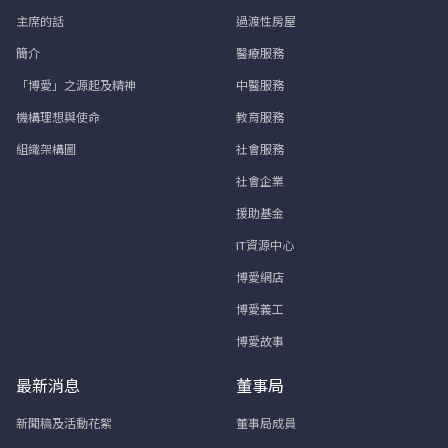
主席的話
過渡性房屋
簡介
醫療服務
「博愛」之源起及精神
中醫服務
機構理想與使命
教育服務
組織架構圖
社會服務
社會企業
援助基金
IT資源中心
博愛網店
博愛義工
博愛故事
最新消息
董事局
新聞稿及活動花絮
董事局成員