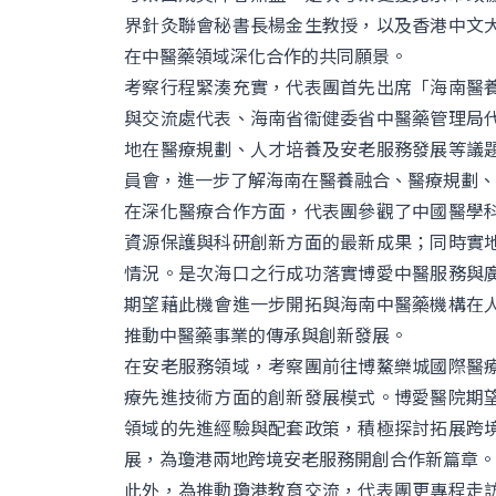
界針灸聯會秘書長楊金生教授，以及香港中文
在中醫藥領域深化合作的共同願景。
考察行程緊湊充實，代表團首先出席「海南醫
與交流處代表、海南省衞健委省中醫藥管理局
地在醫療規劃、人才培養及安老服務發展等議
員會，進一步了解海南在醫養融合、醫療規劃、
在深化醫療合作方面，代表團參觀了中國醫學
資源保護與科研創新方面的最新成果；同時實
情況。是次海口之行成功落實博愛中醫服務與
期望藉此機會進一步開拓與海南中醫藥機構在
推動中醫藥事業的傳承與創新發展。
在安老服務領域，考察團前往博鰲樂城國際醫
療先進技術方面的創新發展模式。博愛醫院期
領域的先進經驗與配套政策，積極探討拓展跨
展，為瓊港兩地跨境安老服務開創合作新篇章。
此外，為推動瓊港教育交流，代表團更專程走