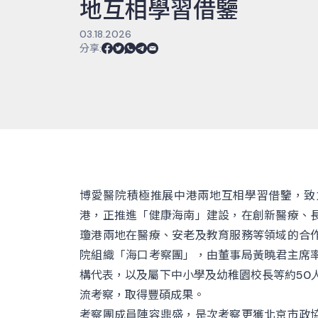
地互相學習借鑒
03.18.2026
分享
:
博愛醫院積極推展中港兩地互相學習借鑒，致
港，正推進「健康海南」建設，在創新醫療、
瓊港兩地在醫療、安老及教育服務等領域的合
院組織「海口考察團」，由董事局黃曉君主席
構代表，以及屬下中小學及幼稚園校長等約50人，
流考察，取得豐碩成果。
考察團成員陣容鼎盛，是次考察更獲北京市政