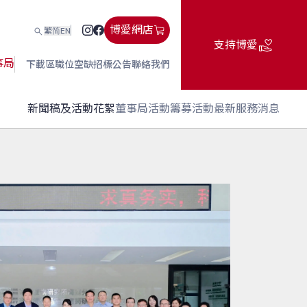
博愛網店
繁
简
EN
支持博愛
事局
下載區
職位空缺
招標公告
聯絡我們
新聞稿及活動花絮
董事局活動
籌募活動
最新服務消息