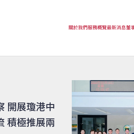
關於我們
服務概覽
最新消息
董
察 開展瓊港中
流 積極推展兩