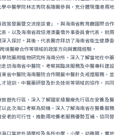
大學中醫學院林志秀院長隨團參與，充分體現瓊港兩地
養政策發展暨交流座談會」，與海南省教育廳國際合作
代表，以及海南省政協港澳臺僑外事委員會代表，就兩
題深入探討。其後，代表團亦拜訪了海南省衞生健康委
跨境醫療合作等領域的政策方向與實踐經驗。
科學院藥用植物研究所海南分所，深入了解當地在中藥
地走訪海南省中醫院，考察其臨床服務及中醫專科建設
廣東省中醫院海南醫院合作開展中醫針灸戒煙服務，並
人才培訓、中醫藥研發及針灸技術等領域的協作，共同
療旅遊先行區，深入了解國家級醫療先行區在安養及醫
望以此次海口考察為契機，深入了解海南省在醫養服務
境安老的可行性，推動兩地養老服務優勢互補、協同發
訪海口當地外語學校及多所中學、小學、幼稚園，實地