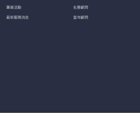
籌募活動
名譽顧問
最新服務消息
當年顧問