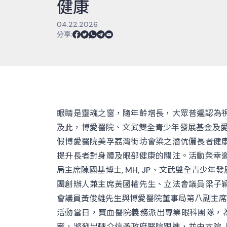
健康
04.22.2026
分享
:
眼睛是靈魂之窗，隨年齡增長，大眾普遍認為
及此，博愛醫院、文武雙全青少年發展基金及愛心
假博愛醫院美孚荔灣街坊會梁之潛伉儷長者健
提升長者對身體及眼部健康的關注。活動榮幸
局主席陳國基博士, MH, JP、文武雙全青少
團創辦人兼主席黃國權先生、立法會議員梁子穎先
會議員黃俊雄先生與博愛醫院董事局第八副主席
活動當日，寶血醫院義務派出專業眼科團隊，為
案，將發出轉介信予政府醫院跟進，並由本院