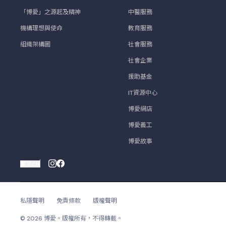
「博愛」之源起及精神
中醫服務
機構理想與使命
教育服務
組織架構圖
社會服務
社會企業
援助基金
IT資源中心
博愛網店
博愛義工
博愛故事
繁
简
EN
私隱聲明
免責條款
版權聲明
© 2026 博愛。版權所有，不得轉載。