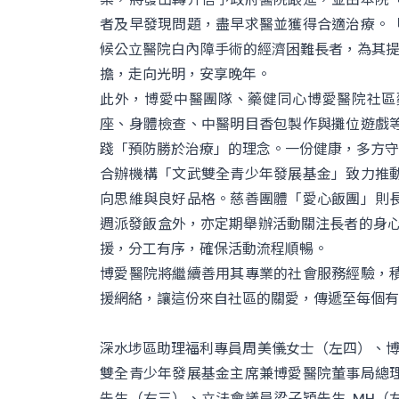
者及早發現問題，盡早求醫並獲得合適治療。
候公立醫院白內障手術的經濟困難長者，為其提供
擔，走向光明，安享晚年。
此外，博愛中醫團隊、藥健同心博愛醫院社區
座、身體檢查、中醫明目香包製作與攤位遊戲
踐「預防勝於治療」的理念。一份健康，多方守
合辦機構「文武雙全青少年發展基金」致力推
向思維與良好品格。慈善團體「愛心飯團」則
週派發飯盒外，亦定期舉辦活動關注長者的身心
援，分工有序，確保活動流程順暢。
博愛醫院將繼續善用其專業的社會服務經驗，
援網絡，讓這份來自社區的關愛，傳遞至每個有
深水埗區助理福利專員周美儀女士（左四）、博愛醫
雙全青少年發展基金主席兼博愛醫院董事局總
先生（右三）、立法會議員梁子穎先生, MH（