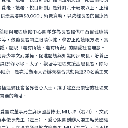
「愛老．護老．悅目計劃」是針對六十歲或以上、正輪
最高港幣$8,000手術費資助，以減輕長者的醫療負
藥房與地區康健中心團隊亦為長者提供中西醫健康講
等等，鼓勵長者關注眼睛保健，學習正確護眼方法，實
護，體現「老有所護、老有所安」的關愛社會理念。
動青少年文武兼備，促進體魄與知識同步成長，培養正
長期於深水埗、太子、觀塘等地區支援基層長者，除每
健康。是次活動兩大合辦機構合共動員逾30名義工支
積極連繫社會各界善心人士，攜手建立更緊密的社區支
需要的角落。
院董事局主席陳國基博士, MH, JP（右四）、文武
理李俊亨先生（左三）、愛心飯團創辦人兼主席黃國權
左二）、立法會議員梁文廣先生, MH（右二）、深水埗