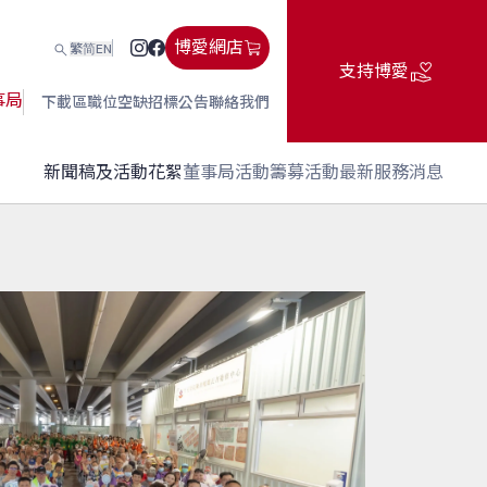
博愛網店
繁
简
EN
支持博愛
事局
下載區
職位空缺
招標公告
聯絡我們
新聞稿及活動花絮
董事局活動
籌募活動
最新服務消息