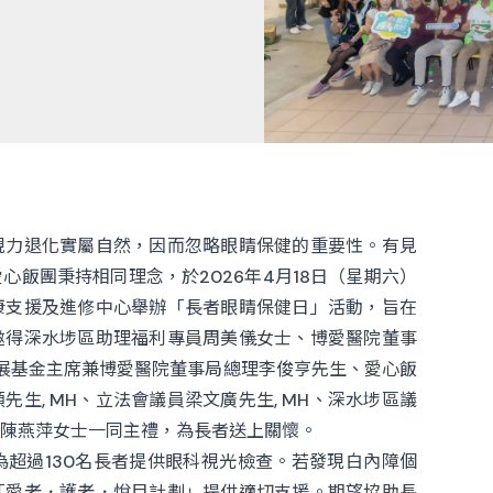
視力退化實屬自然，因而忽略眼睛保健的重要性。有見
飯團秉持相同理念，於2026年4月18日（星期六）
康支援及進修中心舉辦「長者眼睛保健日」活動，旨在
邀得深水埗區助理福利專員周美儀女士、博愛醫院董事
年發展基金主席兼博愛醫院董事局總理李俊亨先生、愛心飯
生, MH、立法會議員梁文廣先生, MH、深水埗區議
陳燕萍女士一同主禮，為長者送上關懷。
超過130名長者提供眼科視光檢查。若發現白內障個
「愛老．護老．悅目計劃」提供適切支援。期望協助長