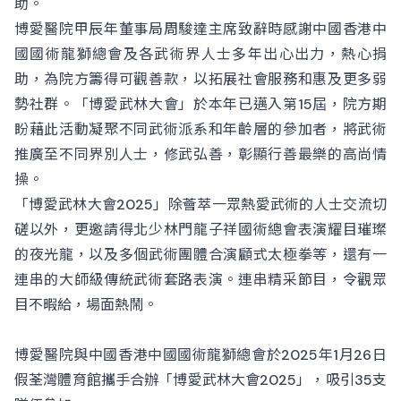
助。
博愛醫院甲辰年董事局周駿達主席致辭時感謝中國香港中
國國術龍獅總會及各武術界人士多年出心出力，熱心捐
助，為院方籌得可觀善款，以拓展社會服務和惠及更多弱
勢社群。「博愛武林大會」於本年已邁入第15屆，院方期
盼藉此活動凝聚不同武術派系和年齡層的參加者，將武術
推廣至不同界別人士，修武弘善，彰顯行善最樂的高尚情
操。
「博愛武林大會2025」除薈萃一眾熱愛武術的人士交流切
磋以外，更邀請得北少林門龍子祥國術總會表演耀目璀璨
的夜光龍，以及多個武術團體合演顧式太極拳等，還有一
連串的大師級傳統武術套路表演。連串精采節目，令觀眾
目不暇給，場面熱鬧。
博愛醫院與中國香港中國國術龍獅總會於2025年1月26日
假荃灣體育館攜手合辦「博愛武林大會2025」，吸引35支