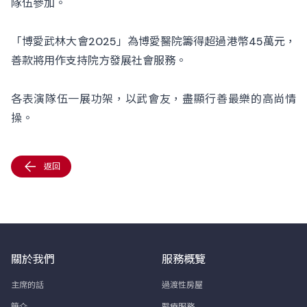
隊伍參加。
「博愛武林大會2025」為博愛醫院籌得超過港幣45萬元，
善款將用作支持院方發展社會服務。
各表演隊伍一展功架，以武會友，盡顯行善最樂的高尚情
操。
返回
關於我們
服務概覽
主席的話
過渡性房屋
簡介
醫療服務