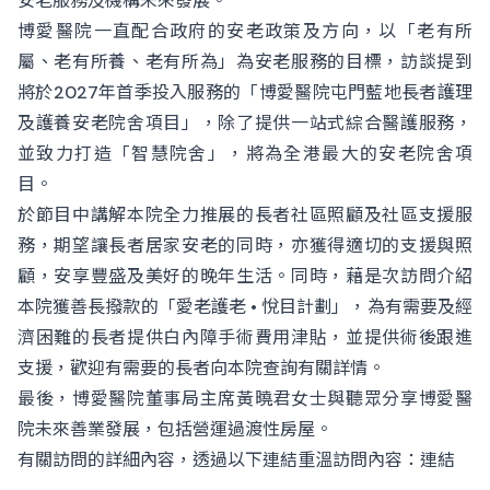
安老服務及機構未來發展。
博愛醫院一直配合政府的安老政策及方向，以「老有所
屬、老有所養、老有所為」為安老服務的目標，訪談提到
將於2027年首季投入服務的「博愛醫院屯門藍地長者護理
及護養安老院舍項目」，除了提供一站式綜合醫護服務，
並致力打造「智慧院舍」，將為全港最大的安老院舍項
目。
於節目中講解本院全力推展的長者社區照顧及社區支援服
務，期望讓長者居家安老的同時，亦獲得適切的支援與照
顧，安享豐盛及美好的晚年生活。同時，藉是次訪問介紹
本院獲善長撥款的「愛老護老 • 悅目計劃」，為有需要及經
濟困難的長者提供白內障手術費用津貼，並提供術後跟進
支援，歡迎有需要的長者向本院查詢有關詳情。
最後，博愛醫院董事局主席黃曉君女士與聽眾分享博愛醫
院未來善業發展，包括營運過渡性房屋。
有關訪問的詳細內容，透過以下連結重溫訪問內容：
連結