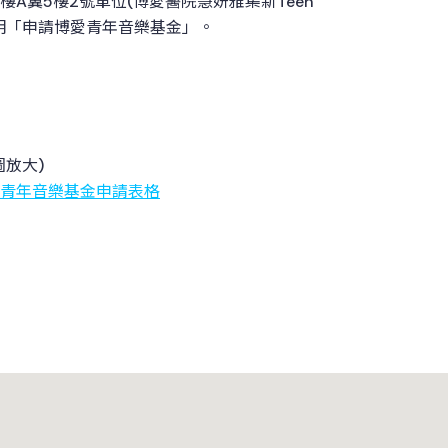
樓A翼5樓2號單位(博愛醫院慧妍雅集新Teen
明「申請博愛青年音樂基金」。
圖放大)
青年音樂基金申請表格