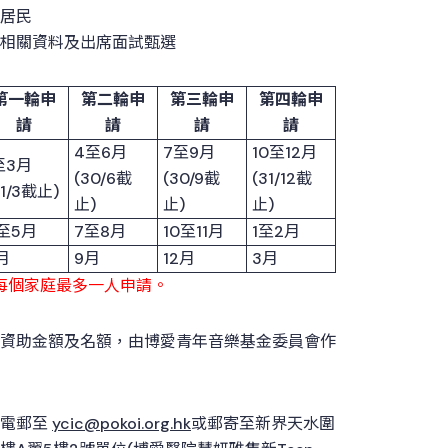
居民
相關資料及出席面試甄選
第一輪申
第二輪申
第三輪申
第四輪申
請
請
請
請
4至6月
7至9月
10至12月
至3月
(30/6截
(30/9截
(31/12截
31/3截止)
止)
止)
止)
至5月
7至8月
10至11月
1至2月
月
9月
12月
3月
每個家庭最多一人申請。
資助金額及名額，由博愛青年音樂基金委員會作
，電郵至
ycic@pokoi.org.hk
或郵寄至新界天水圍