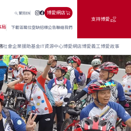
博愛網店
繁
简
EN
支持博愛
事局
下載區
職位空缺
招標公告
聯絡我們
務
社會企業
援助基金
IT資源中心
博愛網店
博愛義工
博愛故事