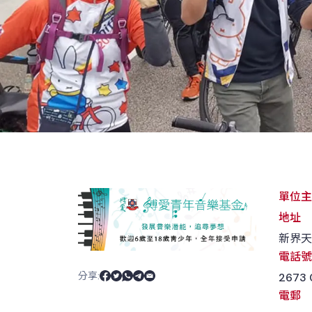
單位主
地址
新界天
電話號
分享
:
2673 
電郵