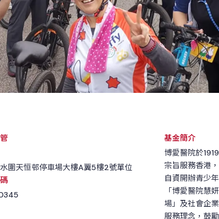
管
基金簡介
博愛醫院於19
宗旨服務香港，
水圍天恒邨停車場大樓A翼5樓2號單位
自資開辦青少年
碼
「博愛醫院慧妍
0345
場」及社會企業
服務理念，鼓勵